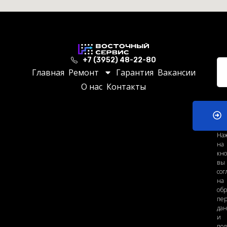
+7 (3952) 48-22-80
Главная
Ремонт
Гарантия
Вакансии
О нас
Контакты
На
на
кно
вы
сог
на
обр
пе
да
и
по