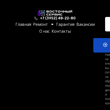
+7 (3952) 48-22-80
Главная
Ремонт
Гарантия
Вакансии
О нас
Контакты
На
на
кно
вы
сог
на
обр
пе
да
и
по
ко