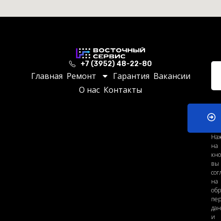
+7 (3952) 48-22-80
Главная
Ремонт
Гарантия
Вакансии
О нас
Контакты
На
на
кно
вы
сог
на
обр
пе
да
и