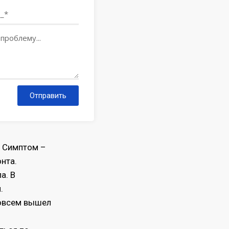
Отправить
. Симптом –
нта.
а. В
.
совсем вышел