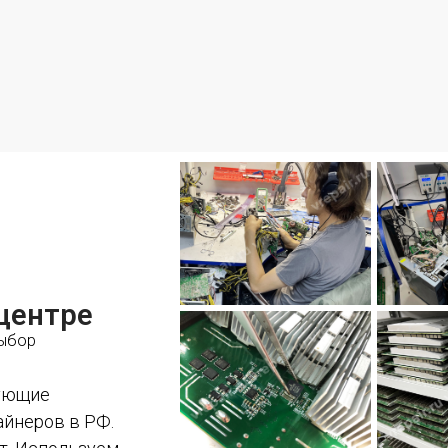
центре
выбор
рующие
айнеров в РФ.