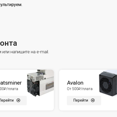
сультируем.
монта
или напишите на e-mail.
atsminer
Avalon
500₽/плата
От 500₽/плата
Перейти
Перейти