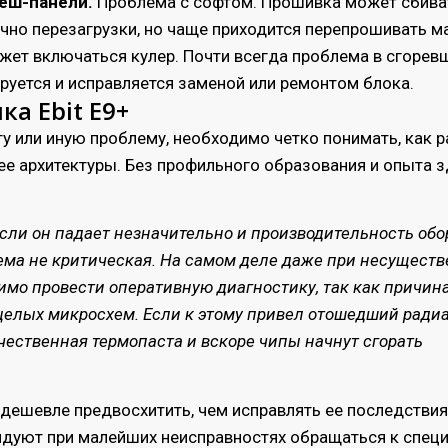
хеш-панели.
Проблема с софтом. Прошивка может сбива
чно перезагрузки, но чаще приходится перепрошивать м
жет включаться кулер. Почти всегда проблема в сгорев
ируется и исправляется заменой или ремонтом блока.
а Ebit E9+
ту или иную проблему, необходимо четко понимать, как 
ее архитектуры. Без профильного образования и опыта з
Если он падает незначительно и производительность об
лема не критическая. На самом деле даже при несуществ
мо провести оперативную диагностику, так как причин
 целых микросхем. Если к этому привел отошедший радиа
чественная термопаста и вскоре чипы начнут сгорать
 дешевле предвосхитить, чем исправлять ее последстви
дуют при малейших неисправностях обращаться к специ