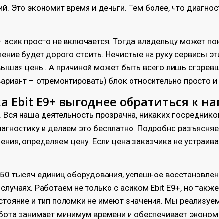
ий. Это экономит время и деньги. Тем более, что диагно
 асик просто не включается. Тогда владельцу может пок
ение будет дорого стоить. Нечистые на руку сервисы э
вышая цены. А причиной может быть всего лишь сгорев
 вариант – отремонтировать) блок относительно просто и
а Ebit E9+ выгоднее обратиться к на
. Вся наша деятельность прозрачна, никаких посредников
агностику и делаем это бесплатно. Подробно разъясняе
ния, определяем цену. Если цена заказчика не устраив
 50 тысяч единиц оборудования, успешное восстановлен
лучаях. Работаем не только с асиком Ebit E9+, но также
стояние и тип поломки не имеют значения. Мы реализуе
бота занимает минимум времени и обеспечивает эконом