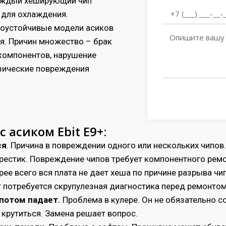
каждый хеширующий чип
для охлаждения.
зоустойчивые модели асиков
оя. Причин множество – брак
компонентов, нарушение
изические повреждения
 асиком Ebit E9+:
ся
. Причина в повреждении одного или нескольких чипов
 крестик. Повреждение чипов требует компонентного ремо
орее всего вся плата не дает хеша по причине разрыва чип
ут потребуется скрупулезная диагностика перед ремонтом
 потом падает.
Проблема в кулере. Он не обязательно 
 крутиться. Замена решает вопрос.