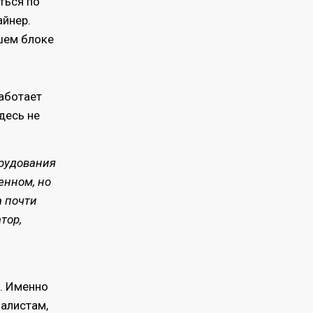
ться по
айнер.
шем блоке
работает
десь не
орудования
енном, но
а почти
тор,
я. Именно
алистам,