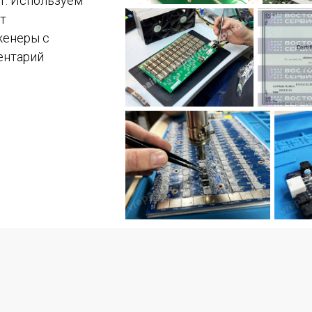
т. Используем
т
женеры с
ентарий