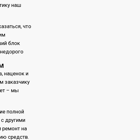
стику наш
азаться, что
тим
ший блок
 недорого
м
, наценок и
м заказчику
ает – мы
ие полной
 с другими
м ремонт на
ию средств.