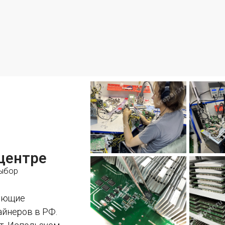
центре
выбор
рующие
айнеров в РФ.