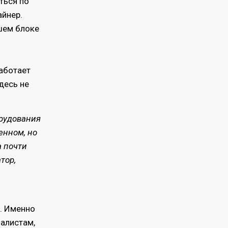
ться по
айнер.
шем блоке
работает
десь не
орудования
енном, но
а почти
тор,
я. Именно
алистам,