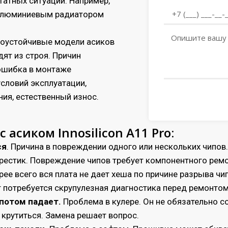
атных ситуаций. Например,
алюминиевым радиатором
зоустойчивые модели асиков
дят из строя. Причин
 ошибка в монтаже
условий эксплуатации,
ия, естественный износ.
асиком Innosilicon A11 Pro:
ся
. Причина в повреждении одного или нескольких чипов
 крестик. Повреждение чипов требует компонентного ремо
орее всего вся плата не дает хеша по причине разрыва чип
ут потребуется скрупулезная диагностика перед ремонтом
 потом падает.
Проблема в кулере. Он не обязательно 
 крутиться. Замена решает вопрос.