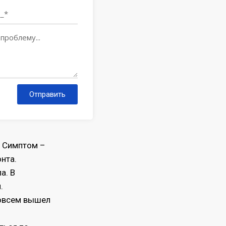
Отправить
. Симптом –
нта.
а. В
.
совсем вышел