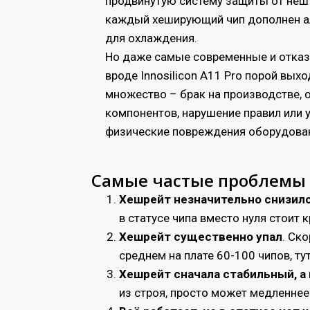
продвинутую систему защиты от нешт
каждый хеширующий чип дополнен 
для охлаждения.
Но даже самые современные и отка
вроде Innosilicon A11 Pro порой выхо
множество – брак на производстве,
компонентов, нарушение правил или 
физические повреждения оборудован
Самые частые проблемы с 
Хешрейт незначительно снизил
в статусе чипа вместо нуля стоит
Хешрейт существенно упал
. Ск
среднем на плате 60-100 чипов, т
Хешрейт сначала стабильный, а
из строя, просто может медленнее