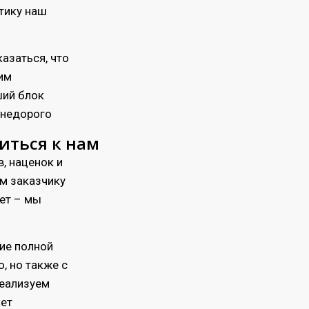
стику наш
азаться, что
тим
ший блок
 недорого
титься к нам
, наценок и
м заказчику
ает – мы
ие полной
, но также с
реализуем
ает