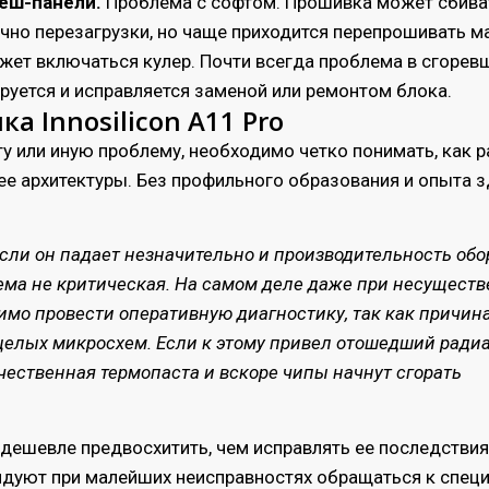
хеш-панели.
Проблема с софтом. Прошивка может сбива
чно перезагрузки, но чаще приходится перепрошивать м
жет включаться кулер. Почти всегда проблема в сгорев
ируется и исправляется заменой или ремонтом блока.
а Innosilicon A11 Pro
ту или иную проблему, необходимо четко понимать, как 
ее архитектуры. Без профильного образования и опыта з
Если он падает незначительно и производительность об
лема не критическая. На самом деле даже при несуществ
мо провести оперативную диагностику, так как причин
 целых микросхем. Если к этому привел отошедший радиа
чественная термопаста и вскоре чипы начнут сгорать
 дешевле предвосхитить, чем исправлять ее последстви
дуют при малейших неисправностях обращаться к специ