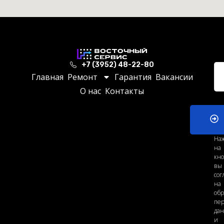
+7 (3952) 48-22-80
Главная
Ремонт
Гарантия
Вакансии
О нас
Контакты
На
на
кно
вы
сог
на
обр
пе
да
и