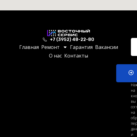
+7 (3952) 48-22-80
Главная
Ремонт
Гарантия
Вакансии
О нас
Контакты
На
на
кно
вы
сог
на
обр
пе
да
и