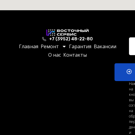
+7 (3952) 48-22-80
Главная
Ремонт
Гарантия
Вакансии
О нас
Контакты
На
на
кно
вы
сог
на
обр
пе
да
и